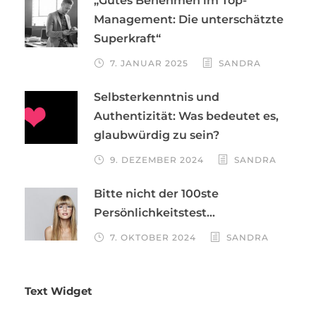
„Gutes Benehmen im Top-
Management: Die unterschätzte
Superkraft“
7. JANUAR 2025
SANDRA
Selbsterkenntnis und
Authentizität: Was bedeutet es,
glaubwürdig zu sein?
9. DEZEMBER 2024
SANDRA
Bitte nicht der 100ste
Persönlichkeitstest…
7. OKTOBER 2024
SANDRA
Text Widget