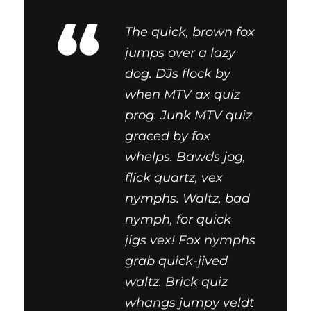
“
The quick, brown fox
jumps over a lazy
dog. DJs flock by
when MTV ax quiz
prog. Junk MTV quiz
graced by fox
whelps. Bawds jog,
flick quartz, vex
nymphs. Waltz, bad
nymph, for quick
jigs vex! Fox nymphs
grab quick-jived
waltz. Brick quiz
whangs jumpy veldt