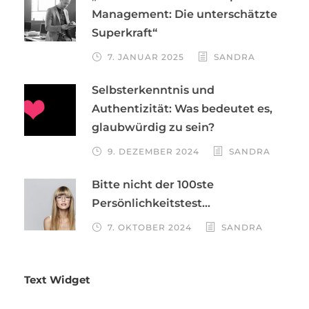
Management: Die unterschätzte
Superkraft“
7. JANUAR 2025
SANDRA
Selbsterkenntnis und
Authentizität: Was bedeutet es,
glaubwürdig zu sein?
9. DEZEMBER 2024
SANDRA
Bitte nicht der 100ste
Persönlichkeitstest…
7. OKTOBER 2024
SANDRA
Text Widget